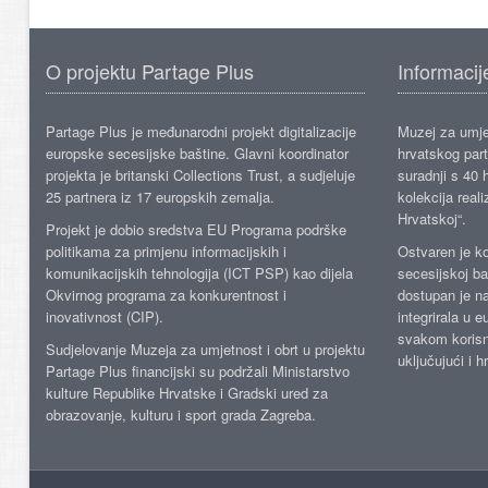
O projektu Partage Plus
Informacij
Partage Plus je međunarodni projekt digitalizacije
Muzej za umje
europske secesijske baštine. Glavni koordinator
hrvatskog part
projekta je britanski Collections Trust, a sudjeluje
suradnji s 40 h
25 partnera iz 17 europskih zemalja.
kolekcija reali
Hrvatskoj“.
Projekt je dobio sredstva EU Programa podrške
politikama za primjenu informacijskih i
Ostvaren je ko
komunikacijskih tehnologija (ICT PSP) kao dijela
secesijskoj ba
Okvirnog programa za konkurentnost i
dostupan je n
inovativnost (CIP).
integrirala u 
svakom korisn
Sudjelovanje Muzeja za umjetnost i obrt u projektu
uključujući i h
Partage Plus financijski su podržali Ministarstvo
kulture Republike Hrvatske i Gradski ured za
obrazovanje, kulturu i sport grada Zagreba.