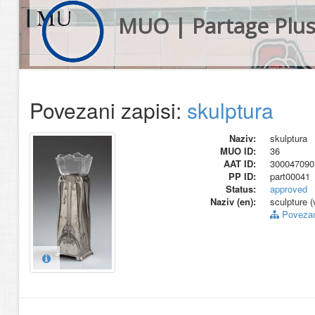
MUO | Partage Plu
Povezani zapisi:
skulptura
Naziv:
skulptura
MUO ID:
36
AAT ID:
300047090
PP ID:
part00041
Status:
approved
Naziv (en):
sculpture (
Povezani