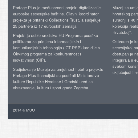
Partage Plus je međunarodni projekt digitalizacije
Muzej za umje
europske secesijske baštine. Glavni koordinator
hrvatskog part
projekta je britanski Collections Trust, a sudjeluje
suradnji s 40 h
25 partnera iz 17 europskih zemalja.
kolekcija reali
Hrvatskoj“.
Projekt je dobio sredstva EU Programa podrške
politikama za primjenu informacijskih i
Ostvaren je ko
komunikacijskih tehnologija (ICT PSP) kao dijela
secesijskoj ba
Okvirnog programa za konkurentnost i
dostupan je n
inovativnost (CIP).
integrirala u 
svakom korisn
Sudjelovanje Muzeja za umjetnost i obrt u projektu
uključujući i h
Partage Plus financijski su podržali Ministarstvo
kulture Republike Hrvatske i Gradski ured za
obrazovanje, kulturu i sport grada Zagreba.
2014 © MUO