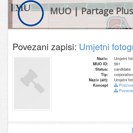
MUO | Partage Plu
Povezani zapisi:
Umjetni fotog
Naziv:
Umjetni fo
MUO ID:
561
Status:
candidate
Tip:
corporation
Naziv (alt):
Umjetni fo
Koncept
Proizvo
Povezani