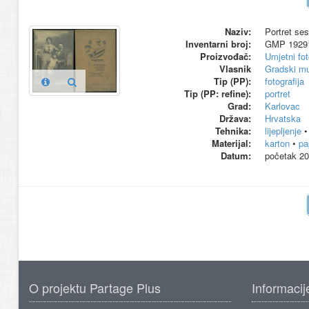
Naziv:
Portret se
Inventarni broj:
GMP 1929
Proizvođač:
Umjetni fo
Vlasnik
Gradski m
Tip (PP):
fotografija
Tip (PP: refine):
portret
Grad:
Karlovac
Država:
Hrvatska
Tehnika:
lijepljenje
Materijal:
karton
•
pa
Datum:
početak 20
O projektu Partage Plus
Informacij