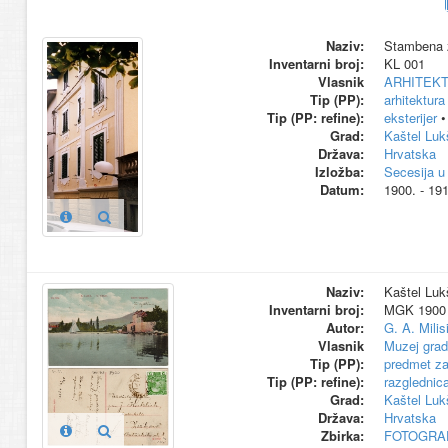
Naziv:
Stambena z
Inventarni broj:
KL 001
Vlasnik
ARHITEK
Tip (PP):
arhitektura
Tip (PP: refine):
eksterijer
Grad:
Kaštel Luk
Država:
Hrvatska
Izložba:
Secesija u
Datum:
1900. - 191
Naziv:
Kaštel Lukš
Inventarni broj:
MGK 1900
Autor:
G. A. Milis
Vlasnik
Muzej grad
Tip (PP):
predmet za
Tip (PP: refine):
razglednic
Grad:
Kaštel Luk
Država:
Hrvatska
Zbirka:
FOTOGRAF