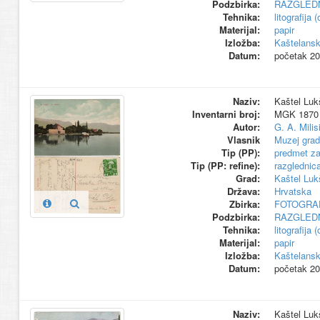
Podzbirka:
RAZGLED
Tehnika:
litografija 
Materijal:
papir
Izložba:
Kaštelansk
Datum:
početak 20.
Naziv:
Kaštel Lukš
Inventarni broj:
MGK 1870
Autor:
G. A. Milis
Vlasnik
Muzej grad
Tip (PP):
predmet za
Tip (PP: refine):
razglednic
Grad:
Kaštel Luk
Država:
Hrvatska
Zbirka:
FOTOGRAF
Podzbirka:
RAZGLED
Tehnika:
litografija 
Materijal:
papir
Izložba:
Kaštelansk
Datum:
početak 20.
Naziv:
Kaštel Lukš