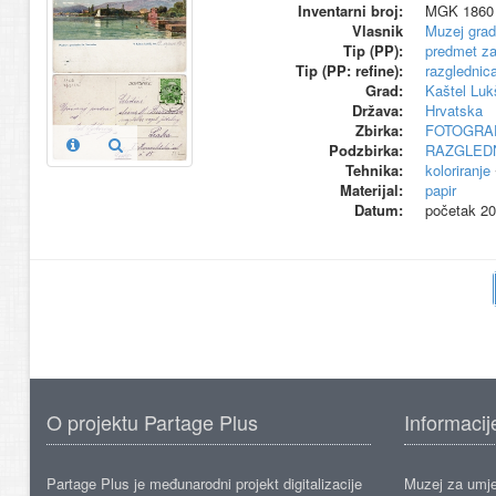
Inventarni broj:
MGK 1860
Vlasnik
Muzej grad
Tip (PP):
predmet za
Tip (PP: refine):
razglednic
Grad:
Kaštel Luk
Država:
Hrvatska
Zbirka:
FOTOGRAF
Podzbirka:
RAZGLED
Tehnika:
koloriranje
Materijal:
papir
Datum:
početak 20.
O projektu Partage Plus
Informacij
Partage Plus je međunarodni projekt digitalizacije
Muzej za umje