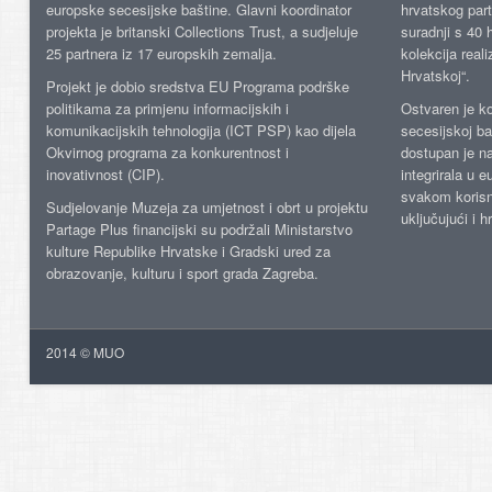
europske secesijske baštine. Glavni koordinator
hrvatskog part
projekta je britanski Collections Trust, a sudjeluje
suradnji s 40 h
25 partnera iz 17 europskih zemalja.
kolekcija reali
Hrvatskoj“.
Projekt je dobio sredstva EU Programa podrške
politikama za primjenu informacijskih i
Ostvaren je ko
komunikacijskih tehnologija (ICT PSP) kao dijela
secesijskoj ba
Okvirnog programa za konkurentnost i
dostupan je n
inovativnost (CIP).
integrirala u 
svakom korisn
Sudjelovanje Muzeja za umjetnost i obrt u projektu
uključujući i h
Partage Plus financijski su podržali Ministarstvo
kulture Republike Hrvatske i Gradski ured za
obrazovanje, kulturu i sport grada Zagreba.
2014 © MUO