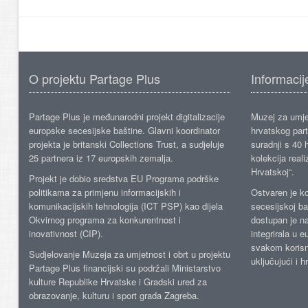
O projektu Partage Plus
Informacij
Partage Plus je međunarodni projekt digitalizacije
Muzej za umje
europske secesijske baštine. Glavni koordinator
hrvatskog part
projekta je britanski Collections Trust, a sudjeluje
suradnji s 40 h
25 partnera iz 17 europskih zemalja.
kolekcija reali
Hrvatskoj“.
Projekt je dobio sredstva EU Programa podrške
politikama za primjenu informacijskih i
Ostvaren je ko
komunikacijskih tehnologija (ICT PSP) kao dijela
secesijskoj ba
Okvirnog programa za konkurentnost i
dostupan je n
inovativnost (CIP).
integrirala u 
svakom korisn
Sudjelovanje Muzeja za umjetnost i obrt u projektu
uključujući i h
Partage Plus financijski su podržali Ministarstvo
kulture Republike Hrvatske i Gradski ured za
obrazovanje, kulturu i sport grada Zagreba.