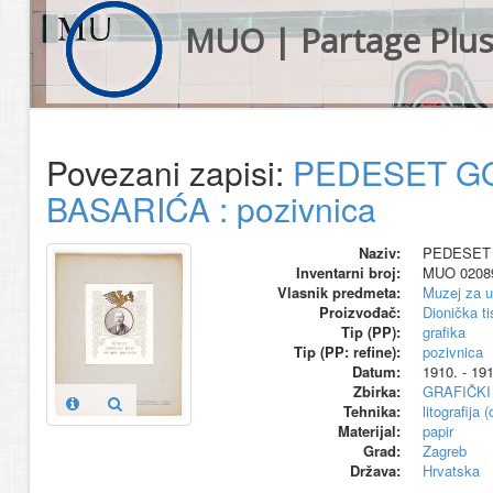
MUO | Partage Plu
Povezani zapisi:
PEDESET G
BASARIĆA : pozivnica
Naziv:
PEDESET 
Inventarni broj:
MUO 0208
Vlasnik predmeta:
Muzej za u
Proizvođač:
Dionička ti
Tip (PP):
grafika
Tip (PP: refine):
pozivnica
Datum:
1910. - 191
Zbirka:
GRAFIČKI
Tehnika:
litografija 
Materijal:
papir
Grad:
Zagreb
Država:
Hrvatska