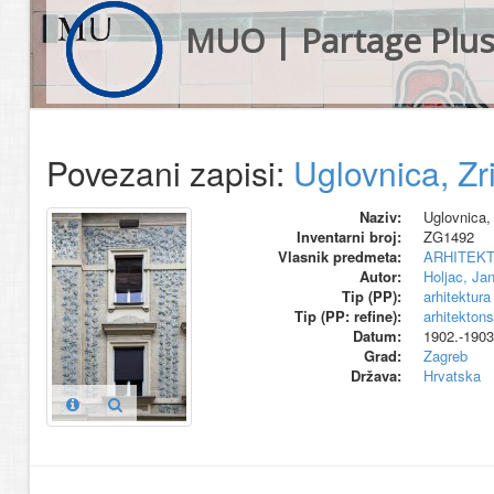
MUO | Partage Plu
Povezani zapisi:
Uglovnica, Zri
Naziv:
Uglovnica, 
Inventarni broj:
ZG1492
Vlasnik predmeta:
ARHITEK
Autor:
Holjac, Ja
Tip (PP):
arhitektura
Tip (PP: refine):
arhitekton
Datum:
1902.-1903
Grad:
Zagreb
Država:
Hrvatska