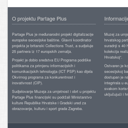
O projektu Partage Plus
Informacij
Partage Plus je međunarodni projekt digitalizacije
Muzej za umje
europske secesijske baštine. Glavni koordinator
hrvatskog part
projekta je britanski Collections Trust, a sudjeluje
suradnji s 40 h
25 partnera iz 17 europskih zemalja.
kolekcija reali
Hrvatskoj“.
Projekt je dobio sredstva EU Programa podrške
politikama za primjenu informacijskih i
Ostvaren je ko
komunikacijskih tehnologija (ICT PSP) kao dijela
secesijskoj ba
Okvirnog programa za konkurentnost i
dostupan je n
inovativnost (CIP).
integrirala u 
svakom korisn
Sudjelovanje Muzeja za umjetnost i obrt u projektu
uključujući i h
Partage Plus financijski su podržali Ministarstvo
kulture Republike Hrvatske i Gradski ured za
obrazovanje, kulturu i sport grada Zagreba.