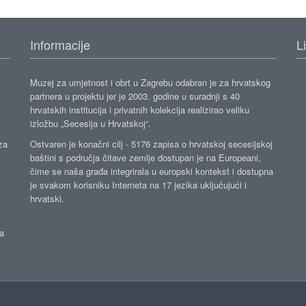
Informacije
L
Muzej za umjetnost i obrt u Zagrebu odabran je za hrvatskog
partnera u projektu jer je 2003. godine u suradnji s 40
hrvatskih institucija i privatnih kolekcija realizirao veliku
izložbu „Secesija u Hrvatskoj“.
za
Ostvaren je konačni cilj - 5176 zapisa o hrvatskoj secesijskoj
baštini s područja čitave zemlje dostupan je na Europeani,
čime se naša građa integrirala u europski kontekst i dostupna
je svakom korisniku Interneta na 17 jezika uključujući i
hrvatski.
da