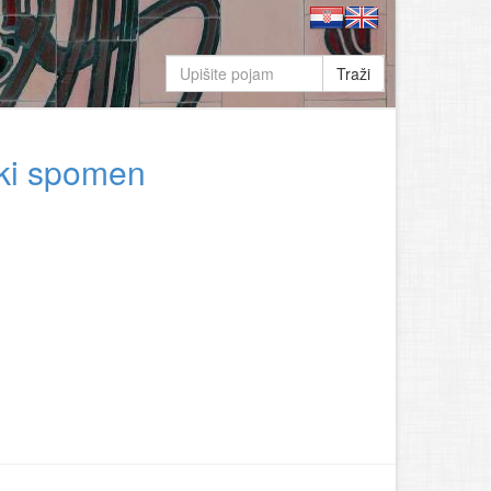
Traži
čki spomen