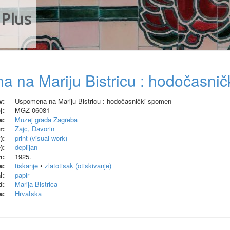
Plus
 na Mariju Bistricu : hodočasni
v:
Uspomena na Mariju Bistricu : hodočasnički spomen
j:
MGZ-06081
a:
Muzej grada Zagreba
r:
Zajc, Davorin
):
print (visual work)
):
deplijan
m:
1925.
a:
tiskanje
•
zlatotisak (otiskivanje)
l:
papir
d:
Marija Bistrica
a:
Hrvatska