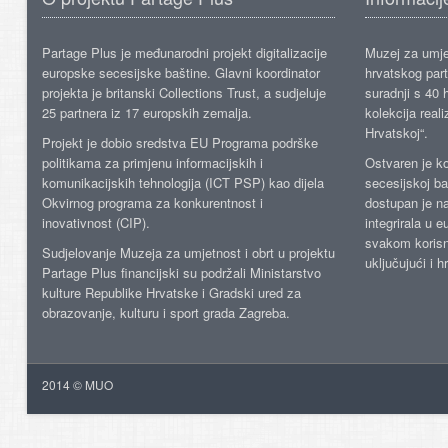
Partage Plus je međunarodni projekt digitalizacije
Muzej za umje
europske secesijske baštine. Glavni koordinator
hrvatskog part
projekta je britanski Collections Trust, a sudjeluje
suradnji s 40 h
25 partnera iz 17 europskih zemalja.
kolekcija reali
Hrvatskoj“.
Projekt je dobio sredstva EU Programa podrške
politikama za primjenu informacijskih i
Ostvaren je ko
komunikacijskih tehnologija (ICT PSP) kao dijela
secesijskoj ba
Okvirnog programa za konkurentnost i
dostupan je n
inovativnost (CIP).
integrirala u 
svakom korisn
Sudjelovanje Muzeja za umjetnost i obrt u projektu
uključujući i h
Partage Plus financijski su podržali Ministarstvo
kulture Republike Hrvatske i Gradski ured za
obrazovanje, kulturu i sport grada Zagreba.
2014 © MUO