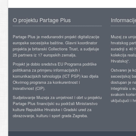
O projektu Partage Plus
Informacij
Partage Plus je međunarodni projekt digitalizacije
Muzej za umje
europske secesijske baštine. Glavni koordinator
hrvatskog part
projekta je britanski Collections Trust, a sudjeluje
suradnji s 40 h
25 partnera iz 17 europskih zemalja.
kolekcija reali
Hrvatskoj“.
Projekt je dobio sredstva EU Programa podrške
politikama za primjenu informacijskih i
Ostvaren je ko
komunikacijskih tehnologija (ICT PSP) kao dijela
secesijskoj ba
Okvirnog programa za konkurentnost i
dostupan je n
inovativnost (CIP).
integrirala u 
svakom korisn
Sudjelovanje Muzeja za umjetnost i obrt u projektu
uključujući i h
Partage Plus financijski su podržali Ministarstvo
kulture Republike Hrvatske i Gradski ured za
obrazovanje, kulturu i sport grada Zagreba.