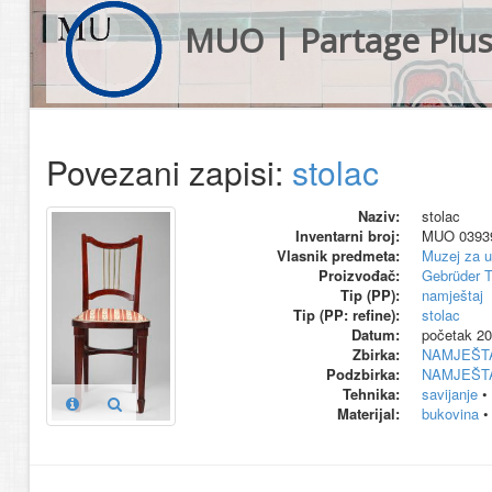
MUO | Partage Plu
Povezani zapisi:
stolac
Naziv:
stolac
Inventarni broj:
MUO 0393
Vlasnik predmeta:
Muzej za u
Proizvođač:
Gebrüder 
Tip (PP):
namještaj
Tip (PP: refine):
stolac
Datum:
početak 20.
Zbirka:
NAMJEŠT
Podzbirka:
NAMJEŠT
Tehnika:
savijanje
•
Materijal:
bukovina